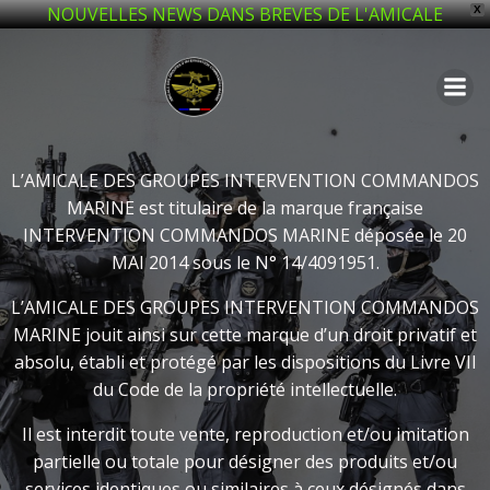
NOUVELLES NEWS DANS BREVES DE L'AMICALE
X
Aller
au
contenu
L’AMICALE DES GROUPES INTERVENTION COMMANDOS
MARINE est titulaire de la marque française
INTERVENTION COMMANDOS MARINE déposée le 20
MAI 2014 sous le N° 14/4091951.
L’AMICALE DES GROUPES INTERVENTION COMMANDOS
MARINE jouit ainsi sur cette marque d’un droit privatif et
absolu, établi et protégé par les dispositions du Livre VII
du Code de la propriété intellectuelle.
Il est interdit toute vente, reproduction et/ou imitation
partielle ou totale pour désigner des produits et/ou
services identiques ou similaires à ceux désignés dans