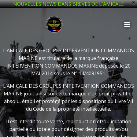
NOUVELLES NEWS DANS BREVES DE L'AMICALE
X
Aller
au
contenu
L’AMICALE DES GROUPES INTERVENTION COMMANDOS
MARINE est titulaire de la marque française
INTERVENTION COMMANDOS MARINE déposée le 20
MAI 2014 sous le N° 14/4091951.
L’AMICALE DES GROUPES INTERVENTION COMMANDOS
MARINE jouit ainsi sur cette marque d’un droit privatif et
absolu, établi et protégé par les dispositions du Livre VII
du Code de la propriété intellectuelle.
Il est interdit toute vente, reproduction et/ou imitation
partielle ou totale pour désigner des produits et/ou
services identiques ou similaires à ceux désignés dans