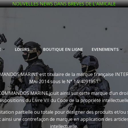
NOUVELLES NEWS DANS BREVES DE L'AMICALE
E
LOISIRS
BOUTIQUE EN LIGNE
EVENEMENTS
NDOS MARINE est titulaire de la marque française IN
MAI 2014 sous le N° 14/4091951.
NDOS MARINE jouit ainsi sur cette marque d’un droit priv
dispositions du Livre VII du Code de la propriété intellectuelle
mitation partielle ou totale pour désigner des produits et/ou
t ainsi une contrefaçon de marque en application des articles
intellectuelle.