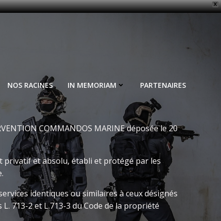
X
NOS RACINES
IN MEMORIAM
PARTENAIRES
TERVENTION COMMANDOS MARINE déposée le 20
atif et absolu, établi et protégé par les
.
 services identiques ou similaires à ceux désignés
 L. 713-2 et L.713-3 du Code de la propriété