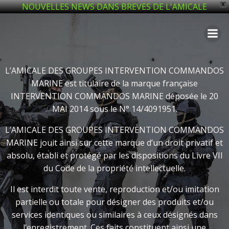
NOUVELLES NEWS DANS BREVES DE L'AMICALE
X
Aller
au
contenu
L’AMICALE DES GROUPES INTERVENTION COMMANDOS
MARINE est titulaire de la marque française
INTERVENTION COMMANDOS MARINE déposée le 20
MAI 2014 sous le N° 14/4091951.
L’AMICALE DES GROUPES INTERVENTION COMMANDOS
MARINE jouit ainsi sur cette marque d’un droit privatif et
absolu, établi et protégé par les dispositions du Livre VII
du Code de la propriété intellectuelle.
Il est interdit toute vente, reproduction et/ou imitation
partielle ou totale pour désigner des produits et/ou
services identiques ou similaires à ceux désignés dans
l’enregistrement. Ces faits constituent ainsi une