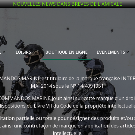
NOUVELLES NEWS DANS BREVES DE L'AMICALE
E
LOISIRS
BOUTIQUE EN LIGNE
EVENEMENTS
NDOS MARINE est titulaire de la marque française IN
MAI 2014 sous le N° 14/4091951.
NDOS MARINE jouit ainsi sur cette marque d’un droit priv
dispositions du Livre VII du Code de la propriété intellectuelle
mitation partielle ou totale pour désigner des produits et/ou
t ainsi une contrefaçon de marque en application des articles
intellectuelle.