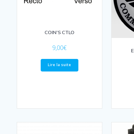
COIN’S CTLO
9,00
€
E
Lire la suite