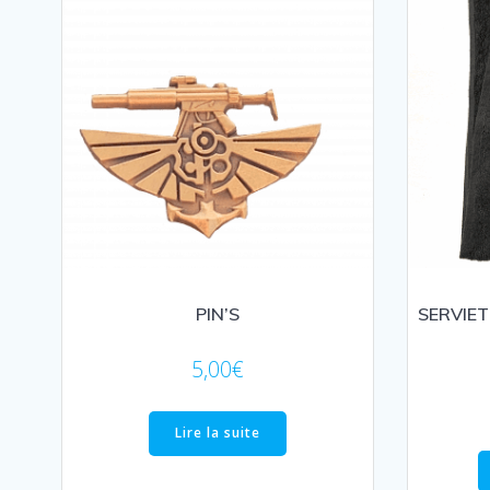
PIN’S
SERVIET
5,00
€
Lire la suite