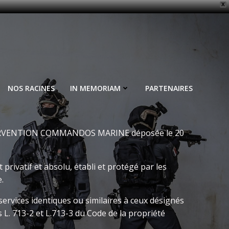
X
NOS RACINES
IN MEMORIAM
PARTENAIRES
TERVENTION COMMANDOS MARINE déposée le 20
atif et absolu, établi et protégé par les
.
 services identiques ou similaires à ceux désignés
 L. 713-2 et L.713-3 du Code de la propriété