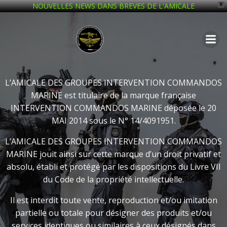
NOUVELLES NEWS DANS BREVES DE L'AMICALE
X
Aller
au
contenu
L’AMICALE DES GROUPES INTERVENTION COMMANDOS
MARINE est titulaire de la marque française
INTERVENTION COMMANDOS MARINE déposée le 20
MAI 2014 sous le N° 14/4091951.
L’AMICALE DES GROUPES INTERVENTION COMMANDOS
MARINE jouit ainsi sur cette marque d’un droit privatif et
absolu, établi et protégé par les dispositions du Livre VII
du Code de la propriété intellectuelle.
Il est interdit toute vente, reproduction et/ou imitation
partielle ou totale pour désigner des produits et/ou
services identiques ou similaires à ceux désignés dans