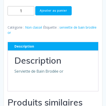
quantité
Ajouter au panier
de
SERVIETTE
DE
Catégorie :
Non classé
Étiquette :
serviette de bain brodée
BAIN
or
NOIR
BRODÉE
Description
OR
Description
Serviette de Bain Brodée or
Produits similaires